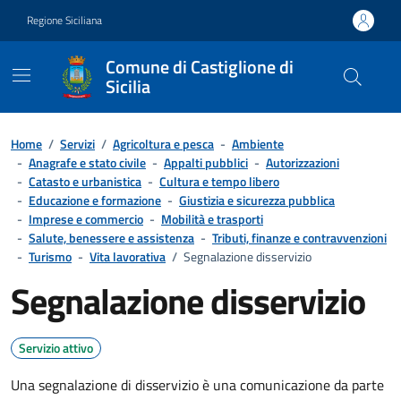
Vai ai contenuti
Vai al footer
Regione Siciliana
Comune di Castiglione di
Sicilia
Home
/
Servizi
/
Agricoltura e pesca
-
Ambiente
-
Anagrafe e stato civile
-
Appalti pubblici
-
Autorizzazioni
-
Catasto e urbanistica
-
Cultura e tempo libero
-
Educazione e formazione
-
Giustizia e sicurezza pubblica
-
Imprese e commercio
-
Mobilità e trasporti
-
Salute, benessere e assistenza
-
Tributi, finanze e contravvenzioni
-
Turismo
-
Vita lavorativa
/
Segnalazione disservizio
Segnalazione disservizio
Servizio attivo
Una segnalazione di disservizio è una comunicazione da parte