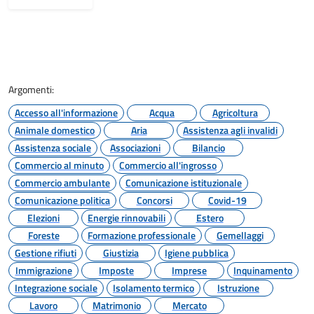
Argomenti:
Accesso all'informazione
Acqua
Agricoltura
Animale domestico
Aria
Assistenza agli invalidi
Assistenza sociale
Associazioni
Bilancio
Commercio al minuto
Commercio all'ingrosso
Commercio ambulante
Comunicazione istituzionale
Comunicazione politica
Concorsi
Covid-19
Elezioni
Energie rinnovabili
Estero
Foreste
Formazione professionale
Gemellaggi
Gestione rifiuti
Giustizia
Igiene pubblica
Immigrazione
Imposte
Imprese
Inquinamento
Integrazione sociale
Isolamento termico
Istruzione
Lavoro
Matrimonio
Mercato