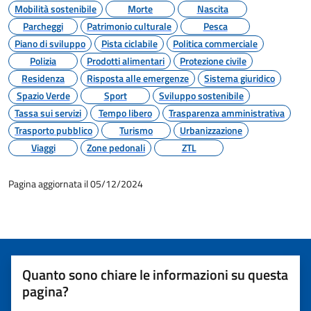
Mobilità sostenibile
Morte
Nascita
Parcheggi
Patrimonio culturale
Pesca
Piano di sviluppo
Pista ciclabile
Politica commerciale
Polizia
Prodotti alimentari
Protezione civile
Residenza
Risposta alle emergenze
Sistema giuridico
Spazio Verde
Sport
Sviluppo sostenibile
Tassa sui servizi
Tempo libero
Trasparenza amministrativa
Trasporto pubblico
Turismo
Urbanizzazione
Viaggi
Zone pedonali
ZTL
Pagina aggiornata il 05/12/2024
Quanto sono chiare le informazioni su questa
pagina?