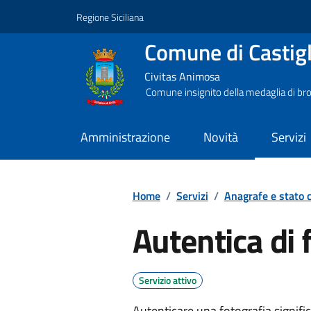
Vai ai contenuti
Vai al footer
Regione Siciliana
Comune di Castigli
Civitas Animosa
Comune insignito della medaglia di bro
Amministrazione
Novità
Servizi
Home
/
Servizi
/
Anagrafe e stato c
Autentica di 
Servizio attivo
Autenticare una fotografia signific