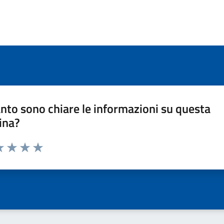
nto sono chiare le informazioni su questa
ina?
a 1 stelle su 5
luta 2 stelle su 5
Valuta 3 stelle su 5
Valuta 4 stelle su 5
Valuta 5 stelle su 5