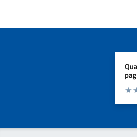
Qua
pag
Valut
Va