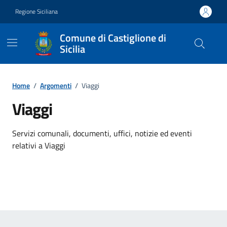
Vai ai contenuti
Vai al footer
Regione Siciliana
Comune di Castiglione di
Sicilia
Home
/
Argomenti
/
Viaggi
Viaggi
Dettagli dell'argomento
Servizi comunali, documenti, uffici, notizie ed eventi
relativi a Viaggi