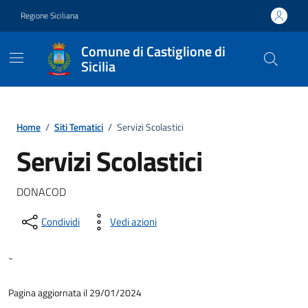
Vai ai contenuti
Vai al footer
Regione Siciliana
Comune di Castiglione di
Sicilia
Home
/
Siti Tematici
/
Servizi Scolastici
Servizi Scolastici
DONACOD
Condividi
Vedi azioni
-
Pagina aggiornata il 29/01/2024