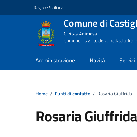
Vai ai contenuti
Vai al footer
Regione Siciliana
Comune di Castigli
Civitas Animosa
Comune insignito della medaglia di bro
Amministrazione
Novità
Servizi
Home
/
Punti di contatto
/
Rosaria Giuffrida
Rosaria Giuffrid