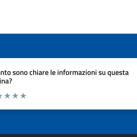
nto sono chiare le informazioni su questa
ina?
a 1 stelle su 5
luta 2 stelle su 5
Valuta 3 stelle su 5
Valuta 4 stelle su 5
Valuta 5 stelle su 5