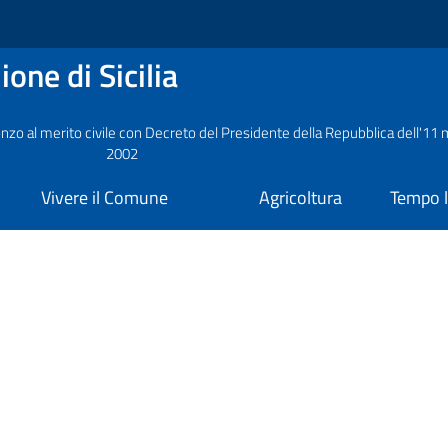
one di Sicilia
nzo al merito civile con Decreto del Presidente della Repubblica dell'11
2002
Vivere il Comune
Agricoltura
Tempo l
a