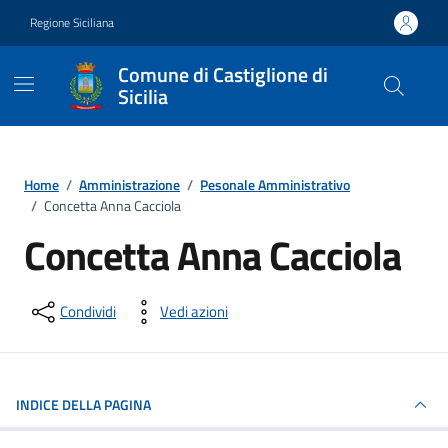
Vai ai contenuti
Vai al footer
Regione Siciliana
Comune di Castiglione di
Sicilia
Home
/
Amministrazione
/
Pesonale Amministrativo
/
Concetta Anna Cacciola
Concetta Anna Cacciola
Condividi
Vedi azioni
INDICE DELLA PAGINA