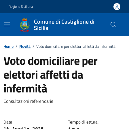
Vai ai contenuti
Vai al footer
Regione Siciliana
Comune di Castiglione di
Sicilia
Home
/
Novità
/
Voto domiciliare per elettori affetti da infermità
Voto domiciliare per
elettori affetti da
infermità
Dettagli della notizia
Consultazioni referendarie
Data:
Tempo di lettura:
1 min
16 Aprile 2025