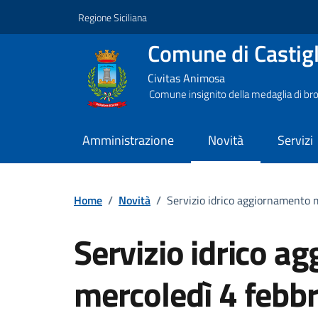
Vai ai contenuti
Vai al footer
Regione Siciliana
Comune di Castigli
Civitas Animosa
Comune insignito della medaglia di bro
Amministrazione
Novità
Servizi
Home
/
Novità
/
Servizio idrico aggiornamento 
Servizio idrico a
mercoledì 4 febbr