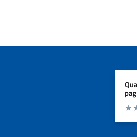
Qua
pag
Valut
Va