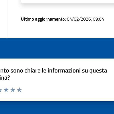
Ultimo aggiornamento:
04/02/2026, 09:04
nto sono chiare le informazioni su questa
ina?
a 1 stelle su 5
luta 2 stelle su 5
Valuta 3 stelle su 5
Valuta 4 stelle su 5
Valuta 5 stelle su 5