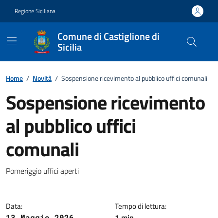
Vai ai contenuti
Vai al footer
Regione Siciliana
Comune di Castiglione di
Sicilia
Home
/
Novità
/
Sospensione ricevimento al pubblico uffici comunali
Sospensione ricevimento
al pubblico uffici
comunali
Dettagli della notizia
Pomeriggio uffici aperti
Data:
Tempo di lettura:
1 min
13 Maggio 2026