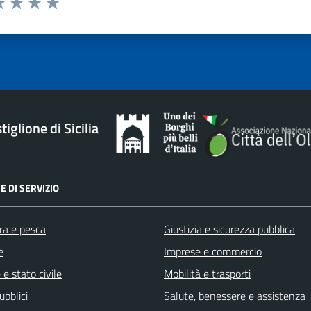
a 1 stelle su 5
luta 2 stelle su 5
Valuta 3 stelle su 5
Valuta 4 stelle su 5
Valuta 5 stelle su 5
iglione di Sicilia
E DI SERVIZIO
ra e pesca
Giustizia e sicurezza pubblica
e
Imprese e commercio
e stato civile
Mobilità e trasporti
ubblici
Salute, benessere e assistenza