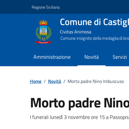
Vai ai contenuti
Vai al footer
Regione Siciliana
Comune di Castigli
Civitas Animosa
Comune insignito della medaglia di bro
Amministrazione
Novità
Servizi
Home
/
Novità
/
Morto padre Nino Imbuscuso
Morto padre Nin
Dettagli della notizi
I funerali lunedì 3 novembre ore 15 a Passopis