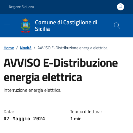
Vai ai contenuti
Vai al footer
Regione Siciliana
Comune di Castiglione di
Sicilia
Home
/
Novità
/
AVVISO E-Distribuzione energia elettrica
AVVISO E-Distribuzione
energia elettrica
Dettagli della notizia
Interruzione energia elettrica
Data:
Tempo di lettura:
1 min
07 Maggio 2024