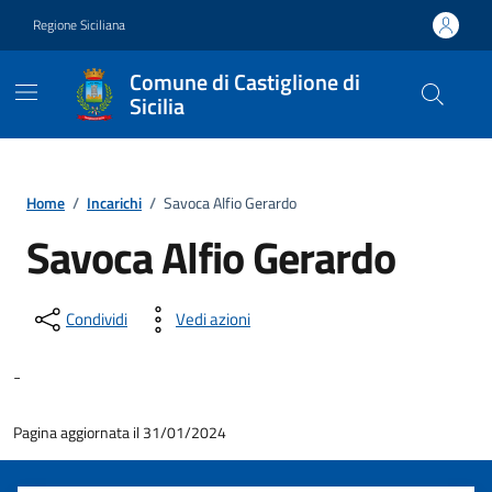
Vai ai contenuti
Vai al footer
Regione Siciliana
Comune di Castiglione di
Sicilia
Home
/
Incarichi
/
Savoca Alfio Gerardo
Savoca Alfio Gerardo
Condividi
Vedi azioni
-
Pagina aggiornata il 31/01/2024