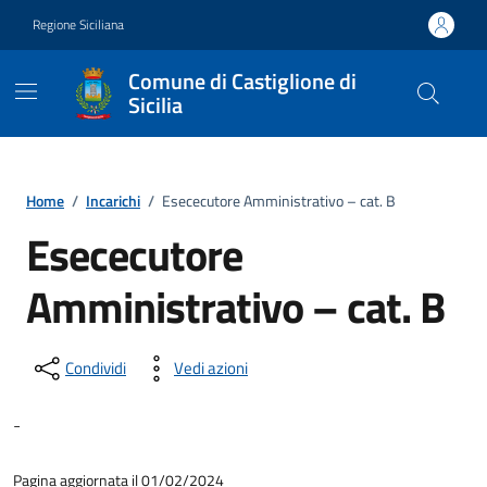
Vai ai contenuti
Vai al footer
Regione Siciliana
Comune di Castiglione di
Sicilia
Home
/
Incarichi
/
Esececutore Amministrativo – cat. B
Esececutore
Amministrativo – cat. B
Condividi
Vedi azioni
-
Pagina aggiornata il 01/02/2024