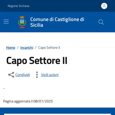
Vai ai contenuti
Vai al footer
Regione Siciliana
Comune di Castiglione di
Sicilia
Home
/
Incarichi
/
Capo Settore II
Capo Settore II
Condividi
Vedi azioni
-
Pagina aggiornata il 08/01/2025